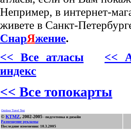
Непример, в интернет-маг
живете в Санкт-Петербурге
Снар
Я
жение
.
<< Все атласы
<< А
индекс
<< Все топокарты
Outdoor Travel Text
©
KTMZ
, 2002-2005
- подготовка и дизайн
Размещение рекламы
Последние изменения: 10.3.2005