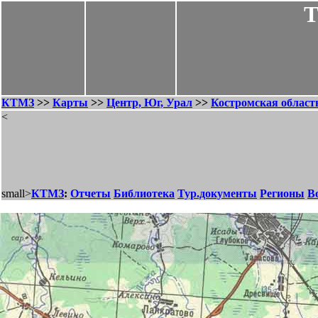
Т
КТМЗ
>>
Карты
>>
Центр, Юг, Урал
>>
Костромская област
<
small>
КТМЗ
:
Отчеты
Библиотека
Тур.документы
Регионы
В