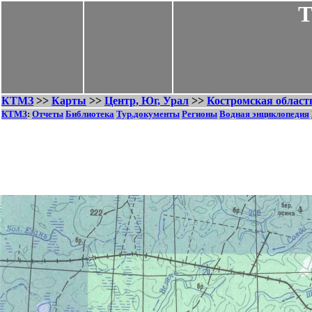
Т
КТМЗ
>>
Карты
>>
Центр, Юг, Урал
>>
Костромская област
КТМЗ
:
Отчеты
Библиотека
Тур.документы
Регионы
Водная энциклопедия