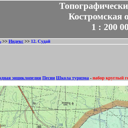
Топографически
Костромская 
1 : 200 0
ь
>>
Индекс
>>
12. Судай
одная энциклопедия
Песни
Школа туризма
-
набор круглый г