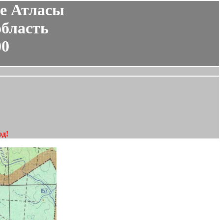
е Атласы
область
00
од!