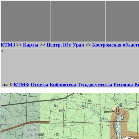
КТМЗ
>>
Карты
>>
Центр, Юг, Урал
>>
Костромская област
<
small>
КТМЗ
:
Отчеты
Библиотека
Тур.документы
Регионы
В