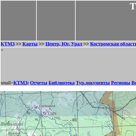
Т
КТМЗ
>>
Карты
>>
Центр, Юг, Урал
>>
Костромская област
<
small>
КТМЗ
:
Отчеты
Библиотека
Тур.документы
Регионы
В