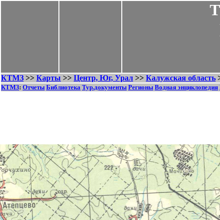
Т
КТМЗ
>>
Карты
>>
Центр, Юг, Урал
>>
Калужская область
КТМЗ
:
Отчеты
Библиотека
Тур.документы
Регионы
Водная энциклопедия