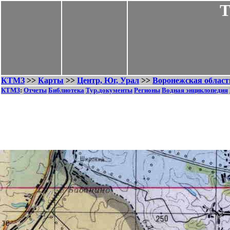
Т
КТМЗ
>>
Карты
>>
Центр, Юг, Урал
>>
Воронежская област
КТМЗ
:
Отчеты
Библиотека
Тур.документы
Регионы
Водная энциклопедия