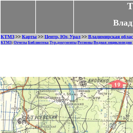
Т
Влад
КТМЗ
>>
Карты
>>
Центр, Юг, Урал
>>
Владимирская облас
КТМЗ
:
Отчеты
Библиотека
Тур.документы
Регионы
Водная энциклопедия