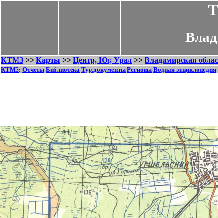
Т
Влад
КТМЗ
>>
Карты
>>
Центр, Юг, Урал
>>
Владимирская облас
КТМЗ
:
Отчеты
Библиотека
Тур.документы
Регионы
Водная энциклопедия